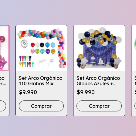
co
Set Arco Orgánico
Set Arco Orgánico
 +
110 Globos Mix
Globos Azules +
rín
Colores -
Cortina Y Banderín
$9.990
$9.990
Globifiesta
Comprar