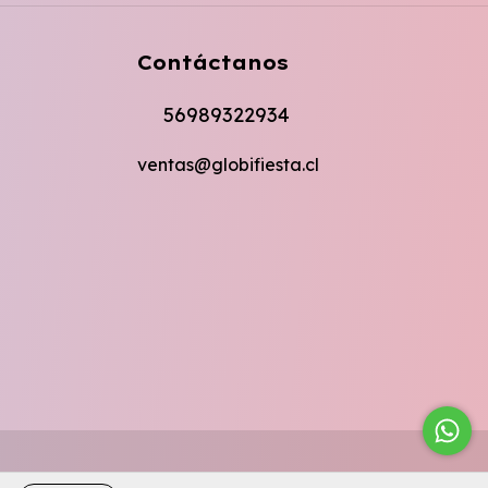
Contáctanos
56989322934
ventas@globifiesta.cl