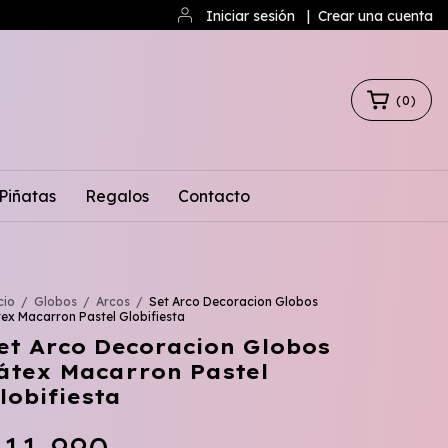
Iniciar sesión
|
Crear una cuenta
(
0
)
Piñatas
Regalos
Contacto
cio
/
Globos
/
Arcos
/
Set Arco Decoracion Globos
ex Macarron Pastel Globifiesta
et Arco Decoracion Globos
átex Macarron Pastel
lobifiesta