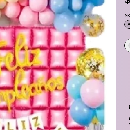
$
No
A