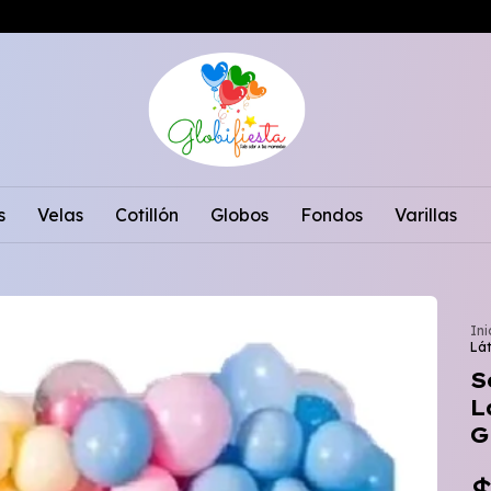
s
Velas
Cotillón
Globos
Fondos
Varillas
Ini
Lát
S
L
G