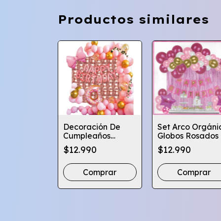
Productos similares
o Orgánico
Decoración De
Set Arco Orgáni
bos Rosa
Cumpleaños
Globos Rosados
rdeo -
Globos Rosados-
Cortina Y Bande
$12.990
$12.990
sta
Dona- Globifiesta