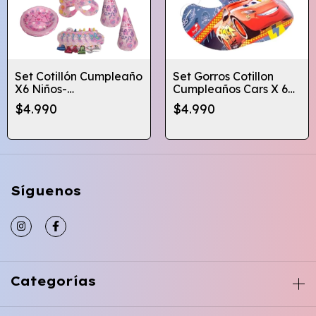
Set Cotillón Cumpleaño
Set Gorros Cotillon
X6 Niños-
Cumpleaños Cars X 6
Gorros/silbatos
Unidades
$4.990
$4.990
Globifiesta
Síguenos
Categorías