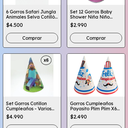
6 Gorros Safari Jungla
Set 12 Gorros Baby
Animales Selva Cotillón
Shower Niña Niño
Cumpleaños
Cotillón Celebración
$4.500
$2.990
Comprar
Set Gorros Cotillon
Gorros Cumpleaños
Cumpleaños - Varios
Payasito Plim Plim X6
Personajes - X6 Pcs
Unidades Globifiesta
$4.990
$2.490