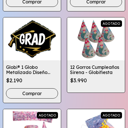
Comprar
Comprar
AGOTADO
Globi® 1 Globo
12 Gorros Cumpleaños
Metalizado Diseño
Sirena - Globifiesta
Graduación - Varios
$2.190
$3.990
Diseños
Comprar
AGOTADO
AGOTADO