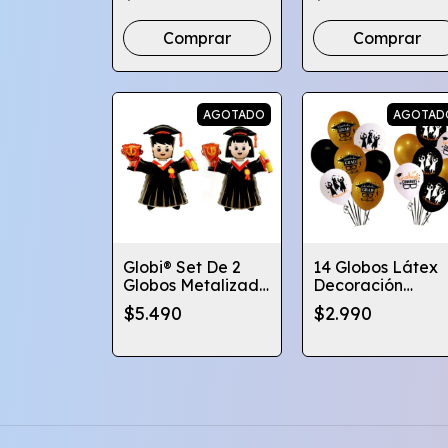
Graduación -
Varios Diseños
Globifiesta
Comprar
Comprar
AGOTADO
AGOTAD
Globi® Set De 2
14 Globos Látex
Globos Metalizado
Decoración
Graduación Niño Y
Graduación
$5.490
$2.990
Niña
Cotillon Globifies