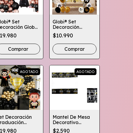
lobi® Set
Globi® Set
ecoración Globos
Decoración
elebraciones
Graduación
19.980
$10.990
raduación
Guirnalda+
Cortina+globos
Comprar
Comprar
AGOTADO
AGOTADO
et Decoración
Mantel De Mesa
raduación
Decorativo
lobos
Celebraciones
19.980
$2.590