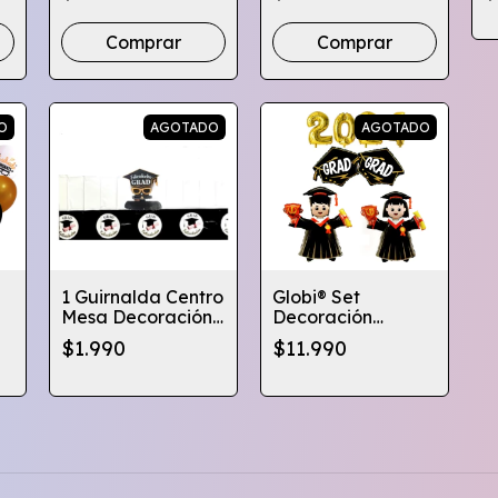
Graduación
Guirnalda+
C
Cortina+globos
G
Comprar
Comprar
O
AGOTADO
AGOTADO
1 Guirnalda Centro
Globi® Set
Mesa Decoración
Decoración
Graduación
Celebración
$1.990
$11.990
ta
Globifiesta
Globos Grandes
Graduación