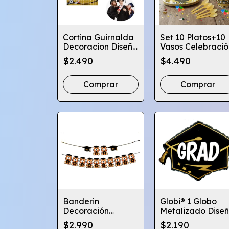
Cortina Guirnalda
Set 10 Platos+10
Decoracion Diseño
Vasos Celebració
Graduacion
Diseño
$2.490
$4.490
Globifiesta
Graduación
Comprar
Comprar
Banderin
Globi® 1 Globo
Decoración
Metalizado Dise
Celebración
Graduación -
$2.990
$2.190