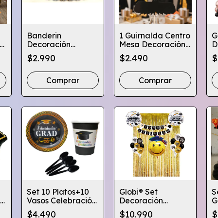
Banderin
1 Guirnalda Centro
G
n
Decoración
Mesa Decoración
D
Celebración
Graduación
C
$2.990
$2.490
$
Graduación -
Globifiesta
G
Globifiesta
Comprar
Comprar
Set 10 Platos+10
Globi® Set
S
ño
Vasos Celebración
Decoración
G
Diseño
Graduación
G
$4.490
$10.990
$