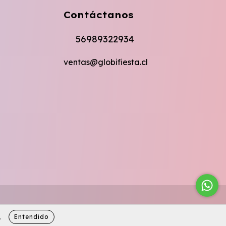
Contáctanos
56989322934
ventas@globifiesta.cl
Entendido
.