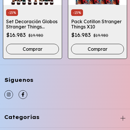
-
15
%
-
15
%
Set Decoración Globos
Pack Cotillon Stranger
Stranger Things
Things X10
Cumpleaños
$16.983
$16.983
$19.980
$19.980
Globifiesta
Comprar
Síguenos
Categorías