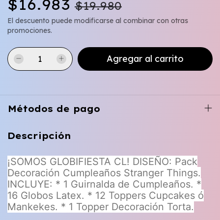
$16.983
$19.980
El descuento puede modificarse al combinar con otras
promociones.
Métodos de pago
Descripción
¡SOMOS GLOBIFIESTA CL! DISEÑO: Pack
Decoración Cumpleaños Stranger Things.
INCLUYE: * 1 Guirnalda de Cumpleaños. *
16 Globos Latex. * 12 Toppers Cupcakes ó
Mankekes. * 1 Topper Decoración Torta.