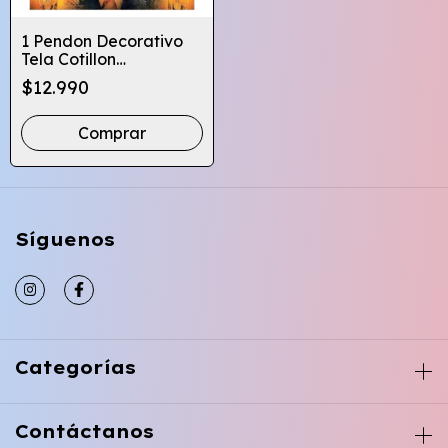
1 Pendon Decorativo
Tela Cotillon
Cumpleaños- Varios
$12.990
Diseños
Comprar
Síguenos
Categorías
Contáctanos