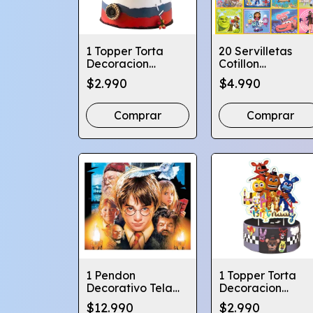
1 Topper Torta
20 Servilletas
Decoracion
Cotillon
Cumpleaños -
Cumpleaños Vari
$2.990
$4.990
Varios Diseños
Diseños Infantile
Comprar
Comprar
1 Pendon
1 Topper Torta
Decorativo Tela
Decoracion
Cotillon
Cumpleaños -
$12.990
$2.990