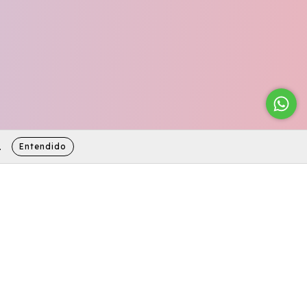
Entendido
.
Contáctanos
56989322934
ventas@globifiesta.cl