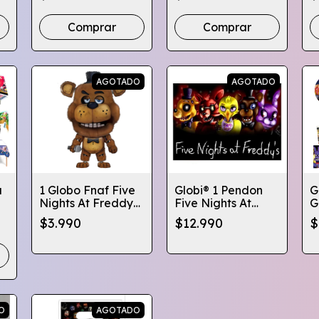
Varios Diseños
Diseños Infantiles
Comprar
Comprar
AGOTADO
AGOTADO
a
1 Globo Fnaf Five
Globi® 1 Pendon
G
Nights At Freddys
Five Nights At
G
s-
Cumpleaños
Freddy's Fnaf
F
$3.990
$12.990
$
Globifiesta
Cotillon Cumple
F
O
AGOTADO