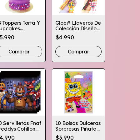
3 Toppers Torta Y
Globi® Llaveros De
upcakes
Colección Diseños
umpleaños -
Fnaf Para Regalo
5.990
$4.990
arios Diseños
Comprar
Comprar
0 Servilletas Fnaf
10 Bolsas Dulceras
reddys Cotillon
Sorpresas Piñata
umpleaños
Cotillon Varios
4.990
$3.990