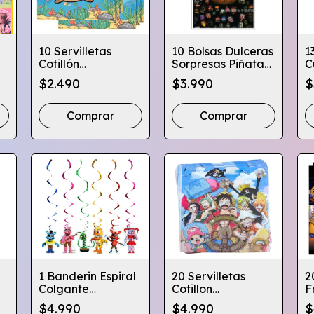
10 Servilletas
10 Bolsas Dulceras
1
Cotillón
Sorpresas Piñata
C
os
Cumpleaños Varios
Cotillon Varios
C
$2.490
$3.990
$
s
Diseños Infantiles
Diseños
V
Comprar
Comprar
1 Banderin Espiral
20 Servilletas
2
Colgante
Cotillon
F
Cumpleaños X6 -
Cumpleaños Varios
C
$4.990
$4.990
$