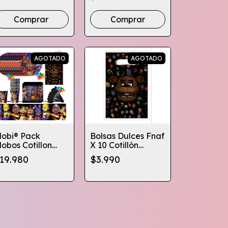
Diseños
Comprar
AGOTADO
AGOTADO
lobi® Pack
Bolsas Dulces Fnaf
lobos Cotillon
X 10 Cotillón
ive Nights At
Cumpleaños
19.980
$3.990
reddys Fnaf X10