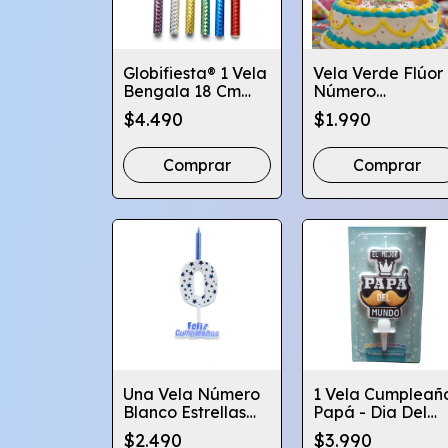
Globifiesta® 1 Vela
Vela Verde Flúor
Bengala 18 Cm
Número
Torta Cumpleaños
Globifiesta
$4.490
$1.990
Colores
Comprar
Comprar
Una Vela Número
1 Vela Cumpleañ
Blanco Estrellas
Papá - Dia Del
Cumpleaños 13.5
Padre - Globifies
$2.490
$3.990