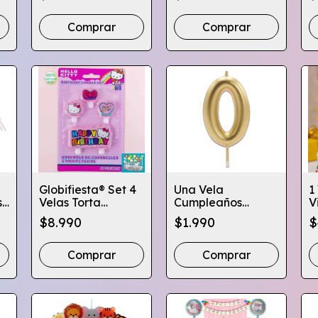
Globifiesta
De Torta
Comprar
Comprar
Globifiesta® Set 4
Una Vela
1
s
Velas Torta
Cumpleaños
V
Cumpleaños
Dorado - Colores
C
$8.990
$1.990
$
Diseños Infantiles
C
Comprar
Comprar