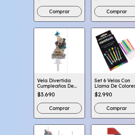
Cm. Del 0-9
Comprar
Comprar
Vela Divertida
Set 6 Velas Con
Cumpleaños De
Llama De Colore
Perro - Feliz
Torta Cumpleaño
$3.690
$2.990
Cumple, Mi Perrín
Globifiesta
Comprar