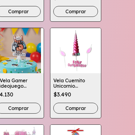
Cumple
Comprar
 Vela Gamer
Vela Cuernito
ideojuego
Unicornio
otillon
Cumpleaños
4.130
$3.490
umpleaños
Decoración
Globifiesta
Comprar