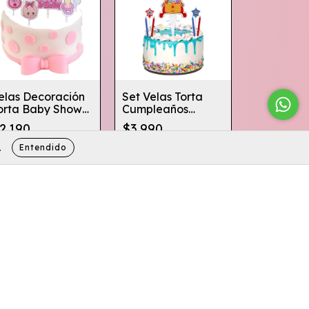
elas Decoración
Set Velas Torta
orta Baby Shower
Cumpleaños
iña/ Niño X5 Pzs
Payasito Plim Plim
2.190
$3.990
Entendido
.
Comprar
Comprar
Contáctanos
56989322934