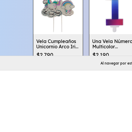
Vela Cumpleaños
Una Vela Númer
Unicornio Arco Iris
Multicolor
Globifiesta
Cumpleaños Del 
$2.790
$2.190
Al 9
Al navegar por est
Comprar
Síguenos