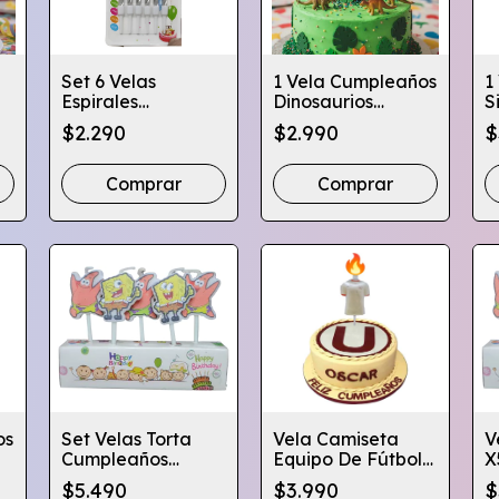
Set 6 Velas
1 Vela Cumpleaños
1
Espirales
Dinosaurios
S
Metalizadas
Decoración Torta
C
$2.290
$2.990
$
Colores Globifiesta
Globifiesta
D
Comprar
Comprar
os
Set Velas Torta
Vela Camiseta
V
Cumpleaños
Equipo De Fútbol
X
ta
Diseños Infantiles
Para Decoración
T
$5.490
$3.990
$