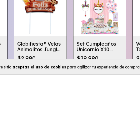
o
Globifiesta® Velas
Set Cumpleaños
V
Animalitos Jungla
Unicornio X10
T
0
Selva Torta
+mantel/vela/piñata
N
$2.990
$29.990
$
Cumpleaños
Globifiesta
e sitio
aceptas el uso de cookies
para agilizar tu experiencia de compra
Comprar
Comprar
Categorías
Inicio
Fondos