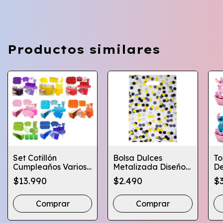
Productos similares
Set Cotillón
Bolsa Dulces
To
Cumpleaños Varios
Metalizada Diseño
De
Colores X10 +
Circulos Estrellas
Cu
$13.990
$2.490
$
Mantel + Faldon
Colores
Cu
Comprar
Comprar