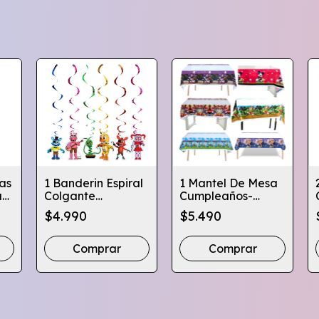
as
1 Banderin Espiral
1 Mantel De Mesa
a
Colgante
Cumpleaños-
Cumpleaños X6 -
Varios Personajes-
$4.990
$5.490
Varios Diseños
Globifiesta
Comprar
Comprar