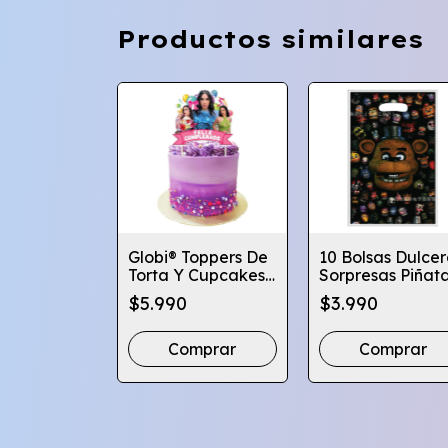
Productos similares
r Torta
Globi® Toppers De
10 Bolsas Dulcer
cion
Torta Y Cupcakes
Sorpresas Piñat
ños -
Cumpleaños Varios
Cotillon Varios
$5.990
$3.990
Diseños
Diseños
Diseños
mprar
Comprar
Comprar