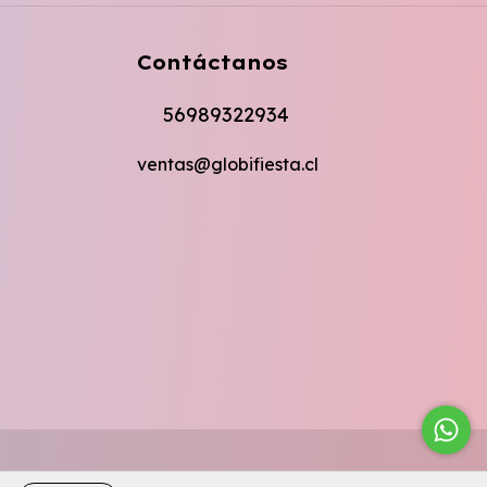
Contáctanos
56989322934
ventas@globifiesta.cl