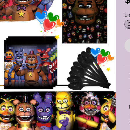
$
Di
C