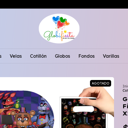
s
Velas
Cotillón
Globos
Fondos
Varillas
AGOTADO
Ini
Cot
G
F
X