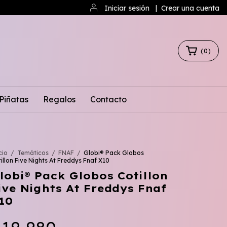
Iniciar sesión
|
Crear una cuenta
(
0
)
Piñatas
Regalos
Contacto
cio
/
Temáticos
/
FNAF
/
Globi® Pack Globos
illon Five Nights At Freddys Fnaf X10
lobi® Pack Globos Cotillon
ive Nights At Freddys Fnaf
10