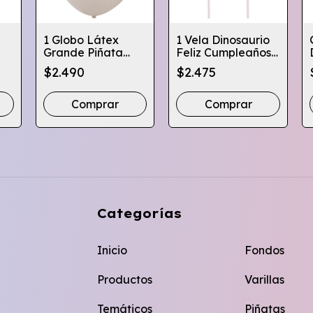
1 Globo Látex
1 Vela Dinosaurio
Grande Piñata
Feliz Cumpleaños
Fútbol 91 Cm
Decoración Torta
$2.490
$2.475
Decoración Fiesta
Comprar
Comprar
Categorías
Inicio
Fondos
Productos
Varillas
Temáticos
Piñatas