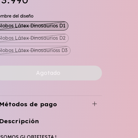
3.990
mbre del diseño
lobos Látex Dinosaurios D1
lobos Látex Dinosaurios D2
lobos Látex Dinosaurioss D3
Métodos de pago
Descripción
¡SOMOS GLOBIFIESTA !