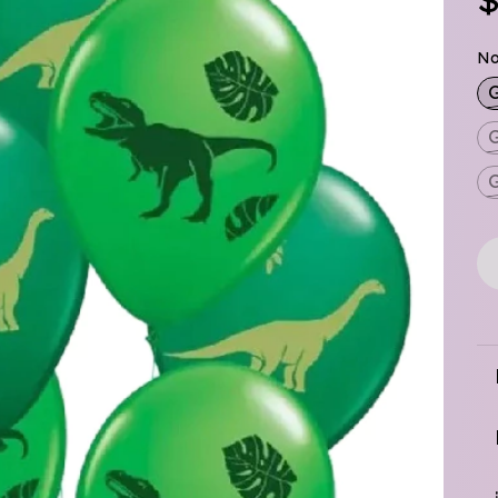
$
No
G
G
G