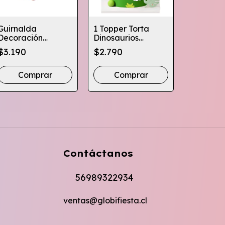
Guirnalda
1 Topper Torta
Decoración
Dinosaurios
Pack Glo
Cumpleaños
Decoracion
$3.190
$2.790
Cotillon 
Dinosaurios
Cotillon
Personas
Dragones
Cumpleaños
$19.980
Torta
Comprar
Com
Contáctanos
56989322934
ventas@globifiesta.cl