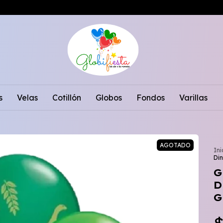
s
Velas
Cotillón
Globos
Fondos
Varillas
AGOTADO
Ini
Di
G
D
G