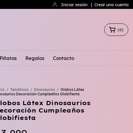
Iniciar sesión
|
Crear una cuenta
(
0
)
Piñatas
Regalos
Contacto
cio
/
Temáticos
/
Dinosaurios
/
Globos Látex
nosaurios Decoración Cumpleaños Globifiesta
lobos Látex Dinosaurios
ecoración Cumpleaños
lobifiesta