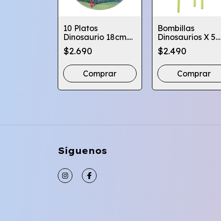
10 Platos
Bombillas
años
Dinosaurio 18cm.
Dinosaurios X 5
rios X10 -
Cumpleaños
Unid Decoración
0
$2.690
$2.490
sta
Decoración
Cumpleaños
mprar
Comprar
Síguenos