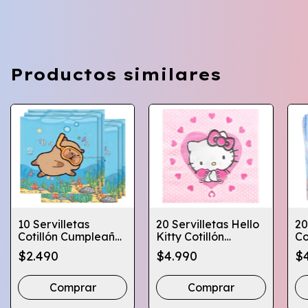
Productos similares
10 Servilletas
20 Servilletas Hello
20
Cotillón Cumpleaños
Kitty Cotillón
Co
Varios Diseños
Cumpleaños
Va
$2.490
$4.990
$
Infantiles
In
Comprar