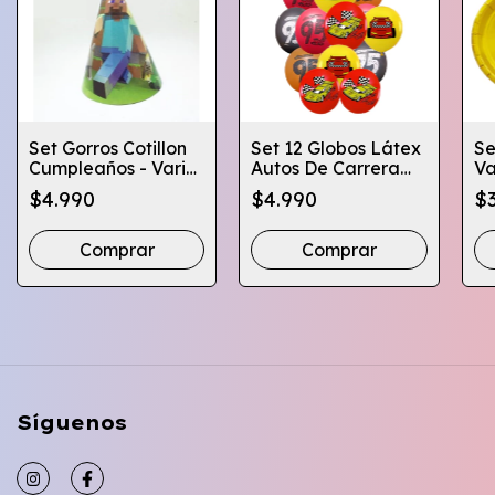
Set Gorros Cotillon
Set 12 Globos Látex
Se
Cumpleaños - Varios
Autos De Carrera
Va
Personajes - X6 Pcs
Decoración
Va
$4.990
$4.990
$
Cumpleaños
Gl
Comprar
Comprar
Síguenos