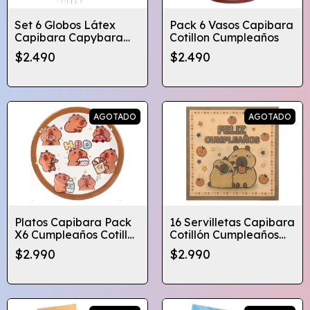
Set 6 Globos Látex
Pack 6 Vasos Capibara
Capibara Capybara
Cotillon Cumpleaños
Cumpleaños
$2.490
$2.490
Globifiesta
AGOTADO
AGOTADO
Platos Capibara Pack
16 Servilletas Capibara
X6 Cumpleaños Cotillon
Cotillón Cumpleaños
Sorpresa 23 Cm
Globifiesta
$2.990
$2.990