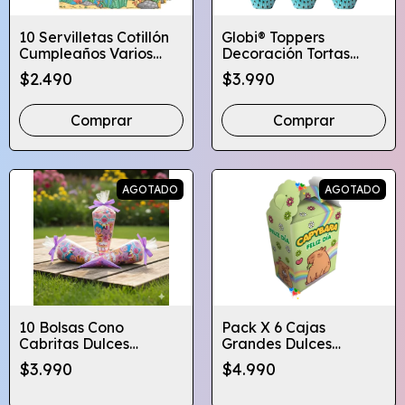
10 Servilletas Cotillón
Globi® Toppers
Cumpleaños Varios
Decoración Tortas
Diseños Infantiles
Cupcakes Cumpleaños
$2.490
$3.990
Diseños
Comprar
Comprar
AGOTADO
AGOTADO
10 Bolsas Cono
Pack X 6 Cajas
Cabritas Dulces
Grandes Dulces
Cotillón Cumpleaños
Sorpresa Cumpleaños
$3.990
$4.990
Diseños
Capibara