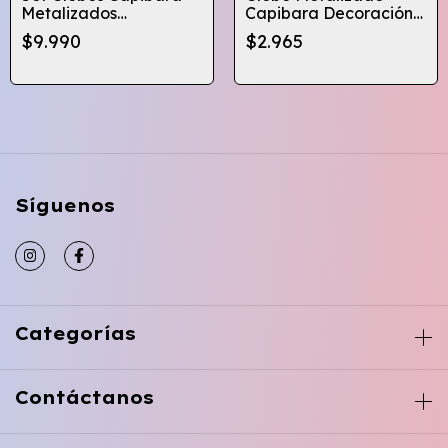
Metalizados
Capibara Decoración
Decoracion
Cumpleaños
$9.990
$2.965
Cumpleaños
Síguenos
Categorías
Contáctanos