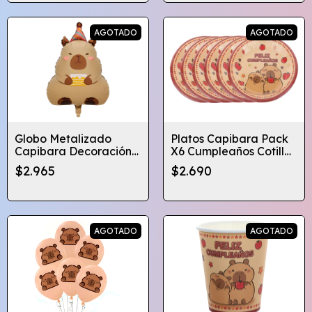
AGOTADO
AGOTADO
Globo Metalizado
Platos Capibara Pack
Capibara Decoración
X6 Cumpleaños Cotillon
Cumpleaños
Sorpresa 18 Cm.
$2.965
$2.690
AGOTADO
AGOTADO