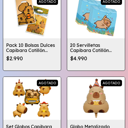
AGOTADO
AGOTADO
Pack 10 Bolsas Dulces
20 Servilletas
Capibara Cotillón
Capibara Cotillón
Cumpleaños
Cumpleaños
$2.990
$4.990
Globifiesta
AGOTADO
AGOTADO
Set Globos Capibara
Globo Metalizado